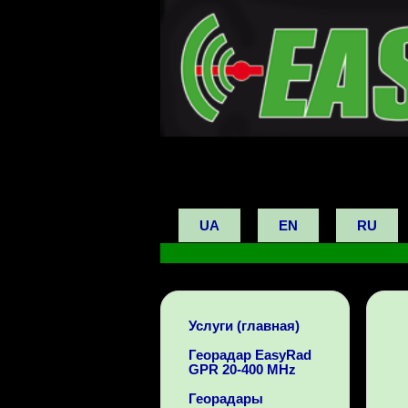
UA
EN
RU
Услуги (главная)
Георадар EasyRad
GPR 20-400 MHz
Георадары