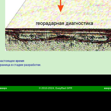
настоящее время
раница в стадии разработки.
© 2010-2024, EasyRad GPR
вверх
вверх