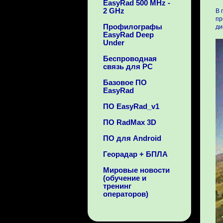
EasyRad 500 MHz -
2 GHz
В 
пр
Профилографы
ди
EasyRad Deep
Under
Беспроводная
связь для PC
Базовое ПО
EasyRad
ПО EasyRad_v1
ПО RadMax 3D
ПО для Android
Георадар + БПЛА
Мировые новости
(обучение и
тренинг
операторов)