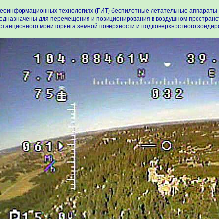
геоинформационных технологиях (ГИТ) беспилотные летательные аппараты 
едназначены для перемещения и позиционирования в воздушном пространс
станционного мониторинга земной поверхности и подповерхностного зондир