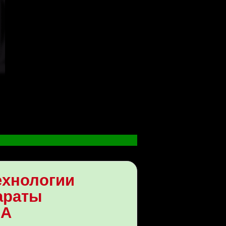
хнологии
араты
ЛА