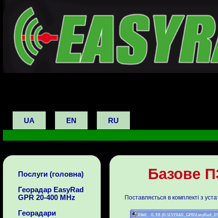
UA
EN
RU
Базове П
Послуги (головна)
Георадар EasyRad
GPR 20-400 MHz
Поставляється в комплекті з уста
Георадари